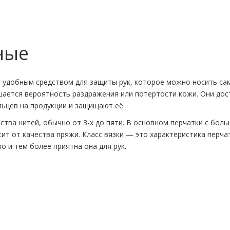
ные
и удобным средством для защиты рук, которое можно носить сам
ьшается вероятность раздражения или потертости кожи. Они до
льцев на продукции и защищают её.
ества нитей, обычно от 3-х до пяти. В основном перчатки с бо
сит от качества пряжи. Класс вязки — это характеристика перча
во и тем более приятна она для рук.